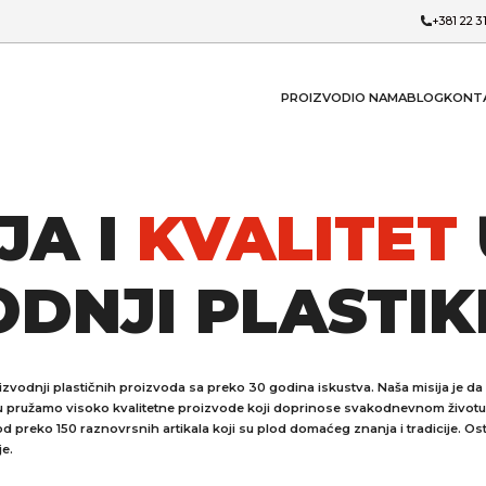
+381 22 3
PROIZVODI
O NAMA
BLOG
KONT
JA I
KVALITET
DNJI PLASTIK
izvodnji plastičnih proizvoda sa preko 30 godina iskustva. Naša misija je da
tu pružamo visoko kvalitetne proizvode koji doprinose svakodnevnom životu
od preko 150 raznovrsnih artikala koji su plod domaćeg znanja i tradicije. Os
je.