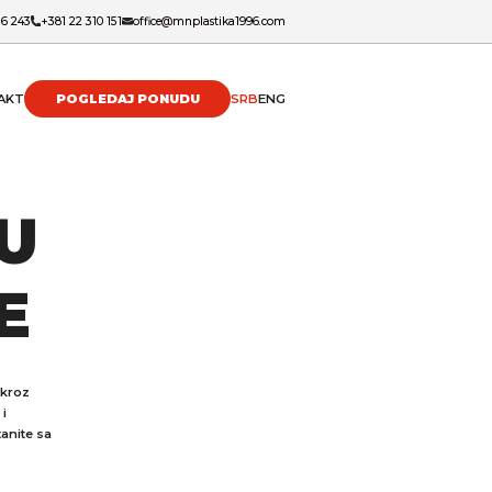
16 243
+381 22 310 151
office@mnplastika1996.com
AKT
POGLEDAJ PONUDU
SRB
ENG
U
E
 kroz
 i
tanite sa