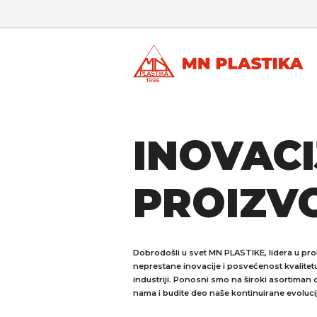
INOVACI
PROIZVO
Dobrodošli u svet MN PLASTIKE, lidera u pro
neprestane inovacije i posvećenost kvalite
industriji. Ponosni smo na široki asortiman 
nama i budite deo naše kontinuirane evoluci