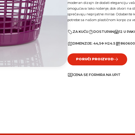
moderan dizajn će dodati eleganciju vašo
omogućava lako nošenje, dok otvori na 
sprečavaju neprijatne mirise. Odaberite 
potrebe sa našom plastičnom korpo za ve
ZA KUĆU
DOSTUPAN
12 U PA
DIMENZIJE:
44,5Φ H24.5
860600
PORUČI PROIZVOD
CENA SE FORMIRA NA UPIT