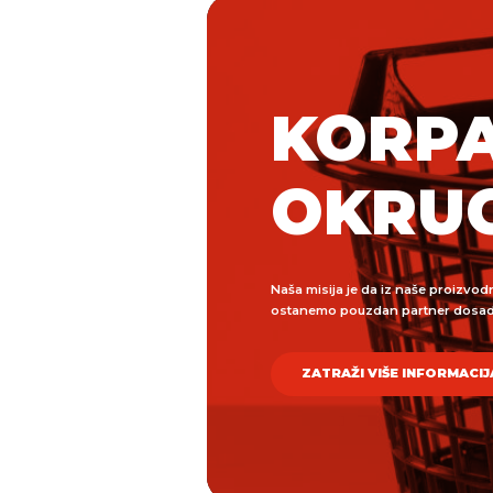
KORPA
OKRU
Naša misija je da iz naše proizvod
ostanemo pouzdan partner dosad
ZATRAŽI VIŠE INFORMACIJ