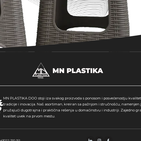
MN PLASTIKA DOO stoji iza svakog proizvoda s ponosom i posvećenostju kvalitetu
tradicije i inovacija. Naš asortiman, kreiran sa pažnjom i stručnošću, namenjen 
pružajući dugotrajna i praktična rešenja u domaćinstvu i industriji. Zajedno gr
kvalitet uvek na prvom mestu.
243
022 310 151