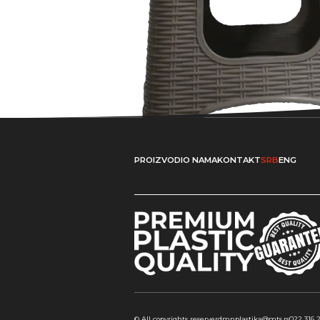
PROIZVODI
O NAMA
KONTAKT
SRB
ENG
© All copyrights reserverd
mnplastika@mts.rs
022 316 