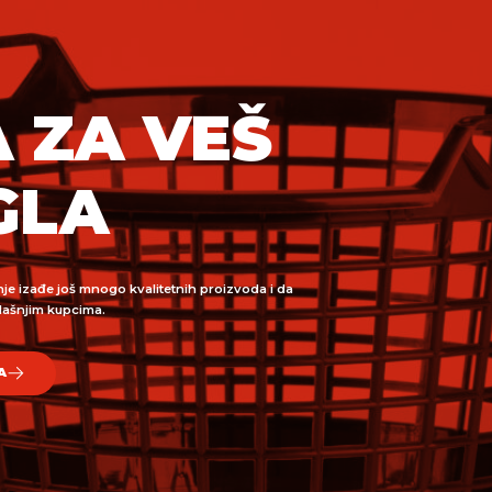
 ZA VEŠ
GLA
nje izađe još mnogo kvalitetnih proizvoda i da
ašnjim kupcima.
A