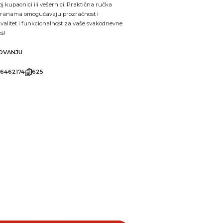
j kupaonici ili vešernici. Praktična ručka
stranama omogućavaju prozračnost i
kvalitet i funkcionalnost za vaše svakodnevne
š!
KOVANJU
6462174
625