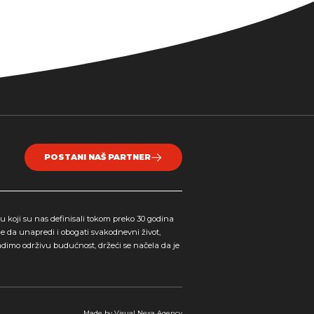
POSTANI NAŠ PARTNER
 koji su nas definisali tokom preko 30 godina
je da unapredi i obogati svakodnevni život,
adimo održivu budućnost, držeći se načela da je
Made by
Visual Nexa
Agency