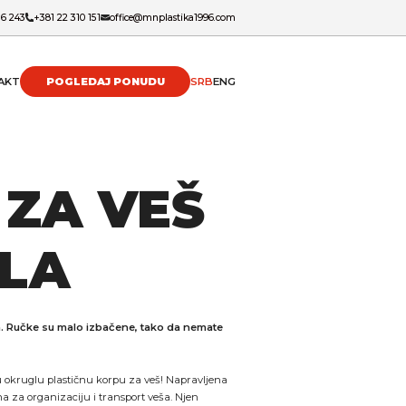
16 243
+381 22 310 151
office@mnplastika1996.com
AKT
POGLEDAJ PONUDU
SRB
ENG
 ZA VEŠ
LA
a. Ručke su malo izbačene, tako da nemate
u okruglu plastičnu korpu za veš! Napravljena
ena za organizaciju i transport veša. Njen