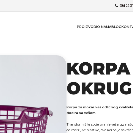
+381 22 3
PROIZVODI
O NAMA
BLOG
KONT
KORPA
OKRUG
Korpa za mokar veš odličnog kvalitet
dodira sa vešom.
Transformišite svoje pranje veša uz naš
od izdržljive plastike, ova korpa je savrš