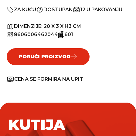
ZA KUĆU
DOSTUPAN
12 U PAKOVANJU
DIMENZIJE:
20 X 3 X H3 CM
8606006462044
601
PORUČI PROIZVOD
CENA SE FORMIRA NA UPIT
KUTIJA