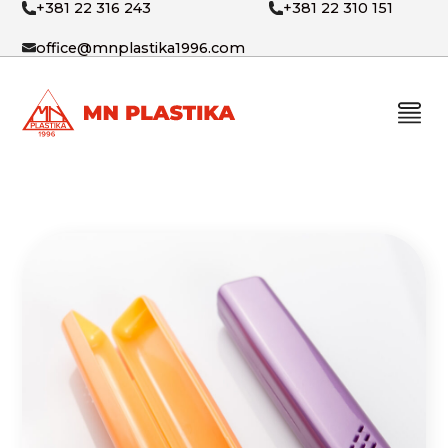
+381 22 316 243
+381 22 310 151
office@mnplastika1996.com
PROIZVODI
O NAMA
BLOG
KONTAKT
SRB
ENG