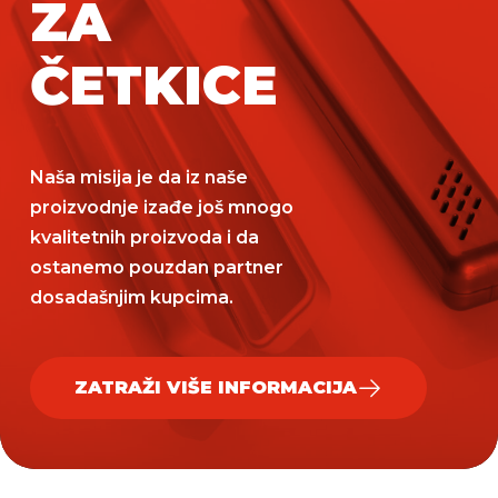
ZA
ČETKICE
Naša misija je da iz naše
proizvodnje izađe još mnogo
kvalitetnih proizvoda i da
ostanemo pouzdan partner
dosadašnjim kupcima.
ZATRAŽI VIŠE INFORMACIJA