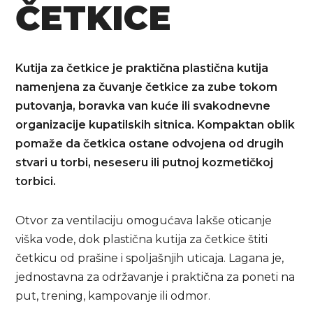
ČETKICE
Kutija za četkice je praktična plastična kutija
namenjena za čuvanje četkice za zube tokom
putovanja, boravka van kuće ili svakodnevne
organizacije kupatilskih sitnica. Kompaktan oblik
pomaže da četkica ostane odvojena od drugih
stvari u torbi, neseseru ili putnoj kozmetičkoj
torbici.
Otvor za ventilaciju omogućava lakše oticanje
viška vode, dok plastična kutija za četkice štiti
četkicu od prašine i spoljašnjih uticaja. Lagana je,
jednostavna za održavanje i praktična za poneti na
put, trening, kampovanje ili odmor.