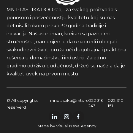
MN PLASTIKA DOO stoji iza svakog proizvoda s
ponosom i posvećenostju kvalitetu koji su nas
definisali tokom preko 30 godina tradicije i
inovacija. Naš asortiman, kreiran sa pažnjom i
stručnošću, namenjen je da unapredi i obogati
svakodnevni život, pružajući dugotrajna i praktična
rešenja u domaćinstvu i industriji. Zajedno
gradimo održivu budućnost, držeći se načela da je
kvalitet uvek na prvom mestu.
© All copyrights
mnplastika@mts.rs
022 316
022 310
243
151
reserverd
Made by
Visual Nexa
Agency