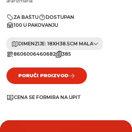
aranžmana.
ZA BAŠTU
DOSTUPAN
100 U PAKOVANJU
DIMENZIJE:
18XH38.5CM MALA
8606006460682
385
PORUČI PROIZVOD
CENA SE FORMIRA NA UPIT