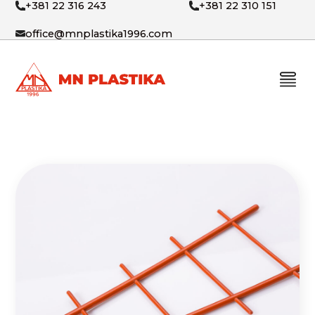
+381 22 316 243
+381 22 310 151
office@mnplastika1996.com
PROIZVODI
O NAMA
BLOG
KONTAKT
SRB
ENG