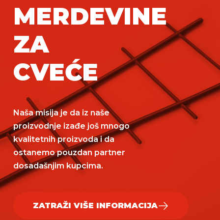
MERDEVINE
ZA
CVEĆE
Naša misija je da iz naše
proizvodnje izađe još mnogo
kvalitetnih proizvoda i da
ostanemo pouzdan partner
dosadašnjim kupcima.
ZATRAŽI VIŠE INFORMACIJA