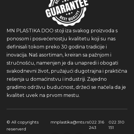
MN PLASTIKA DOO stoji iza svakog proizvoda s
ponosom i posvećenostju kvalitetu koji su nas
definisali tokom preko 30 godina tradicije i
inovacija. Naš asortiman, kreiran sa pažnjom i
stručnošću, namenjen je da unapredi i obogati
svakodnevni život, pružajući dugotrajna i praktična
rešenja u domaćinstvu i industriji. Zajedno
gradimo održivu budućnost, držeći se načela da je
kvalitet uvek na prvom mestu.
© All copyrights
mnplastika@mts.rs
022 316
022 310
243
151
reserverd