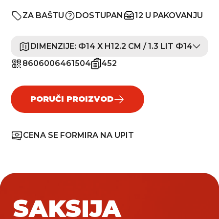
ZA BAŠTU
DOSTUPAN
12 U PAKOVANJU
DIMENZIJE:
Ф14 X H12.2 CM / 1.3 LIT Ф14
8606006461504
452
PORUČI PROIZVOD
CENA SE FORMIRA NA UPIT
SAKSIJA