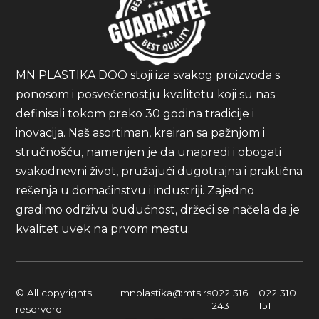
MN PLASTIKA DOO stoji iza svakog proizvoda s
ponosom i posvećenostju kvalitetu koji su nas
definisali tokom preko 30 godina tradicije i
inovacija. Naš asortiman, kreiran sa pažnjom i
stručnošću, namenjen je da unapredi i obogati
svakodnevni život, pružajući dugotrajna i praktična
rešenja u domaćinstvu i industriji. Zajedno
gradimo održivu budućnost, držeći se načela da je
kvalitet uvek na prvom mestu.
© All copyrights
mnplastika@mts.rs
022 316
022 310
243
151
reserverd