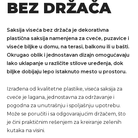
BEZ DRŽAČA
Saksija viseća bez držača je dekorativna
plastična saksija namenjena za cveće, puzavice i
viseće biljke u domu, na terasi, balkonu ili u bašti.
Okrugao oblik i jednostavan dizajn omogućavaju
lako uklapanje u različite stilove uređenja, dok
biljke dobijaju lepo istaknuto mesto u prostoru.
Izrađena od kvalitetne plastike, viseća saksija za
cveće je lagana, jednostavna za održavanje i
pogodna za unutrašnju i spoljašnju upotrebu.
Može se poručiti i sa odgovarajućim držačem, što
je čini praktičnim rešenjem za kreiranje zelenih
kutaka na visini.