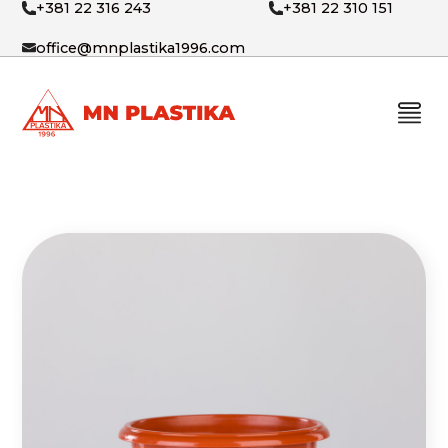
+381 22 316 243
+381 22 310 151
office@mnplastika1996.com
PROIZVODI
O NAMA
BLOG
KONTAKT
SRB
ENG