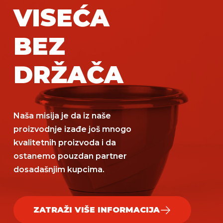
VISEĆA
BEZ
DRŽAČA
Naša misija je da iz naše
proizvodnje izađe još mnogo
kvalitetnih proizvoda i da
ostanemo pouzdan partner
dosadašnjim kupcima.
ZATRAŽI VIŠE INFORMACIJA